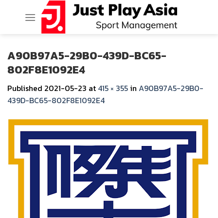
Skip
to
content
A90B97A5-29B0-439D-BC65-
802F8E1092E4
Published
2021-05-23
at
415 × 355
in
A90B97A5-29B0-
439D-BC65-802F8E1092E4