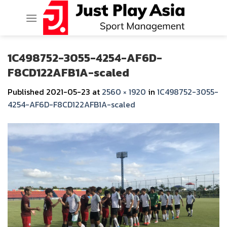
Skip
to
content
1C498752-3055-4254-AF6D-
F8CD122AFB1A-scaled
Published
2021-05-23
at
2560 × 1920
in
1C498752-3055-
4254-AF6D-F8CD122AFB1A-scaled